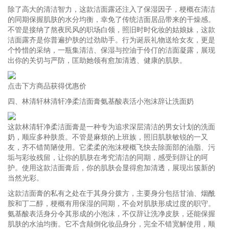
除了高大的清洁智力，这款洁面露还注入了保湿因子，梗概在清洁
的同期保握肌肤的水分均衡，幸免了传统洁面居品带来的干燥感。
不管是接纳了熬夜民风的职场白领，照旧时时化妆的姑娘妹，这款
洁面露齐是你普遍护肤的过劲助手。行为诞辰礼物送给女友，更是
个怜惜的采纳，一瓶集清洁、保湿与控油于伶仃的洁面凝露，展现
出你的关切与严防，匡助她领有愈加清透、健康的肌肤。
点击下方商品获得优惠价
四、林清轩林清轩净柔洁面膏氨基酸表活小泡沫辞让洗面奶
这款林清轩净柔洁面膏是一种专为追求深层清洁的男女计划的洗面
奶，顺应多种肤质。不管是麻烦的上班族，照旧肌肤敏锐的一又
友，齐不错简陋使用。它柔柔的泡沫梗概飞快去除面部的油脂、污
垢与彩妆残留，让你的肌肤在考究清洁的同期，感受到辞让的呵
护。使用这款洁面膏后，你的肌肤会显得愈加清透，展现出簇新的
当然光彩。
这款洁面膏的私有之处在于其身分拨方，主要身分包括甘油、烟酰
胺和丁二醇，梗概有用保湿的同期，不会对肌肤形成过度的职守。
氨基酸表活身分令其形成的小泡沫，不仅辞让洗净皮肤，还能保握
肌肤的水油均衡。它不含颠倒化妆品身分，完全不错宽解使用，顺