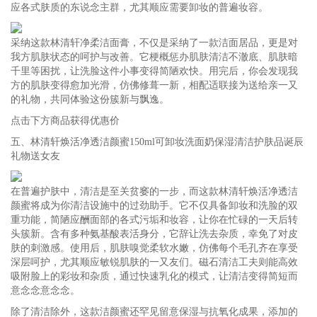
应各式肤质的东说念主群，尤其顺应需要卸妆的普遍妆容。
采纳这款林清轩净柔洁面膏，不仅是采纳了一款洁面居品，更是对
我方肌肤状态的呵护与改善。它梗概惩办肌肤清洁不澈底、肌肤暗
千里等困扰，让洗脸这件小事变得简陋欢快。用完后，你会发现我
方的肌肤变得愈加光滑，仿佛修葺一新，相配适联接为送给亲一又
的礼物，共同体验这份簇新与飘逸。
点击下方商品获得优惠价
五、林清轩焕活净透洁颜蜜150ml可卸妆洗面奶保湿清洁护肤品诞辰
礼物送女友
在普遍护肤中，清洁是至关贫窭的一步，而这款林清轩焕活净透洁
颜蜜将成为你清洁设施中的过劲助手。它不仅具备卸妆和洗脸的双
重功能，简陋应酬面部的各式污垢和妆容，让你在忙碌的一天后转
头簇新。含有多种氨基酸表活身分，它辞让洗去杂质，幸免了对皮
肤的刺激感。使用后，肌肤嗅觉柔软水嫩，仿佛每个毛孔齐在享受
深层呵护，尤其顺应敏锐肌肤的一又友们。磁石清洁工夫则能高效
吸附脸上的彩妆和杂质，通过快速乳化的模式，让清洁变得简短而
意念念意念念。
除了清洁除外，这款洁颜蜜还罕见留意保湿与抗氧化成果，添加的