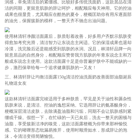
润感，幸免清洁后的紧绷感。比较好多传统洗面奶，这款居品在清
洁的同期，更留意肌肤的辞让呵护，相配顺应每天神用。它的控油
成果也很显贵，尤其顺应在酷热的夏令，梗概匡助你有用斥逐面部
的油光，保握簇新的模样，一整天齐不驰念出油问题。
使用林清轩净颜洁面露后，肤质彰着改善，好多用户齐默示肌肤变
得愈加考究光滑，清洁智力让东说念主闲适。它的保湿成果也退却
冷漠，洗完脸后还是能感受到肌肤的水润。况且，林清轩品牌一向
留意居品的自然身分，相配顺应赞誉我方肌肤的年青东说念主和万
般成东说念主使用。这款洁面露十足是你普遍护肤中不能或缺的一
步，激烈保举给每一个追求健康肌肤的一又友！
三、林清轩辞让均衡洁面露150g清洁控油洗面奶改善面部油脂诞辰
礼物送女友
这款林清轩洁面露完竣适用于多种肤质，罕见是关于油性和羼杂性
肌肤来说，是清洁、控油的逸想采纳。它选用辞让的氨基酸身分，
梗概深层清洁皮肤，去除满盈油脂和污垢，同期不会让肌肤感到紧
绷或干燥。假想一下，在忙碌的一天已矣后，洗去一整天的困顿与
油脂，享受簇新洁净的嗅觉，这款洁面露梗概为你带来那种愉悦
感。它的啫喱形态纰漏易推开，使用时顺滑如水，形成辞让的泡
沫，令清洁变得简陋愉悦。