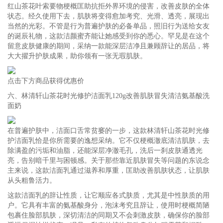
红山茶花叶索要物梗概匡助抗拒外界环境的侵害，改善皮肤的全体
状态。经久使用下去，肌肤将变得愈加考究、光滑、透亮，展现出
当然的光彩。不管是行为普遍护肤的必备单品，照旧行为送给女友
的诞辰礼物，这款洁颜蜜齐能让她感受到你的悉心。罕见是在这个
留意皮肤健康的期间，采纳一款能深层洁净且兼顾辞让的居品，将
大大擢升护肤成果，助你领有一张无瑕肌肤。
点击下方商品获得优惠价
六、林清轩山茶花时光修护洁面乳120g改善肌肤冒失清洁氨基酸洗
面奶
在普遍护肤中，洁面口舌常贫窭的一步，这款林清轩山茶花时光修
护洁面乳恰是你所需要的逸想采纳。它不仅梗概澈底清洁肌肤，去
除满盈的污垢和油脂，还能深层净澈毛孔，洗后一刹皮肤通透光
亮，告别暗千里与困顿感。关于那些靠近肌肤冒失等问题的东说念
主来说，这款洁面乳通过滋养和厚重，匡助改善肌肤状态，让肌肤
从头粗鲁活力。
这款洁面乳的辞让性质，让它顺应各式肤质，尤其是中性肤质的用
户。它具有丰富的氨基酸身分，泡沫考究且辞让，使用时梗概简陋
包裹住脸部肌肤，深切清洁的同期又不会刺激皮肤，确保你的脸部