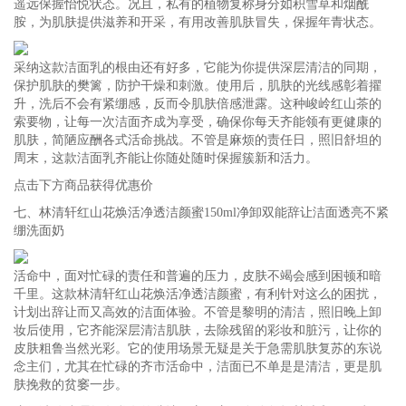
遥远保握怡悦状态。况且，私有的植物复称身分如积雪草和烟酰
胺，为肌肤提供滋养和开采，有用改善肌肤冒失，保握年青状态。
采纳这款洁面乳的根由还有好多，它能为你提供深层清洁的同期，
保护肌肤的樊篱，防护干燥和刺激。使用后，肌肤的光线感彰着擢
升，洗后不会有紧绷感，反而令肌肤倍感泄露。这种峻岭红山茶的
索要物，让每一次洁面齐成为享受，确保你每天齐能领有更健康的
肌肤，简陋应酬各式活命挑战。不管是麻烦的责任日，照旧舒坦的
周末，这款洁面乳齐能让你随处随时保握簇新和活力。
点击下方商品获得优惠价
七、林清轩红山花焕活净透洁颜蜜150ml净卸双能辞让洁面透亮不紧
绷洗面奶
活命中，面对忙碌的责任和普遍的压力，皮肤不竭会感到困顿和暗
千里。这款林清轩红山花焕活净透洁颜蜜，有利针对这么的困扰，
计划出辞让而又高效的洁面体验。不管是黎明的清洁，照旧晚上卸
妆后使用，它齐能深层清洁肌肤，去除残留的彩妆和脏污，让你的
皮肤粗鲁当然光彩。它的使用场景无疑是关于急需肌肤复苏的东说
念主们，尤其在忙碌的齐市活命中，洁面已不单是是清洁，更是肌
肤挽救的贫窭一步。