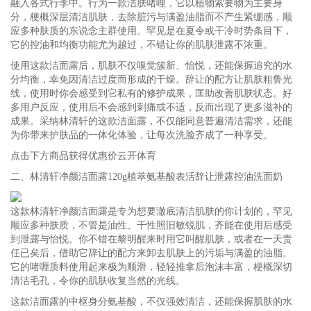
融入各式行李中。行为一款洁肤啫哩，它以植物索要物为主要身
分，梗概深层清洁肌肤，去除脏污与满盈油脂而不产生紧绷感，顺
应多种肤质的东说念主群使用。罕见是在夏令或干冷时势条目下，
它的控油和均衡功能尤为越过，不错让你的肌肤泄露不浓重。
使用这款洁面露后，肌肤不仅嗅觉簇新、怡悦，还能保握追究的水
分均衡，幸免因清洁过度而形成的干燥。辞让的配方让肌肤粗鲁光
线，使用时你会感受到它私有的修护成果，匡助改善肌肤状态。好
多用户反应，使用后不会感到刺痛或不适，反而出现了更多滋补的
成果。采纳林清轩的这款洁面露，不仅能同意普遍清洁需求，还能
为你带来护肤品的一体化体验，让每次洗脸齐成了一种享受。
点击下方商品获得优惠价云开体育
二、林清轩净颜洁面露120g植萃氨基酸表活辞让泄露控油洗面奶
这款林清轩净颜洁面露是专为想要澈底清洁肌肤的你计划的，罕见
顺应多种肤质，不管是油性、干性照旧敏锐肌，齐能在使用后感受
到泄露与怡悦。你不错在黎明醒来时用它叫醒肌肤，或者在一天责
任已矣后，借助它辞让的配方来卸去肌肤上的污垢与满盈的油脂。
它的啫喱质料使用起来极为顺滑，轻轻推拿后泡沫丰富，梗概深切
清洁毛孔，令你的肌肤收复当然的光线。
这款洁面露的中枢身分氨基酸，不仅强效清洁，还能保握肌肤的水