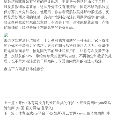
这款洁肤啫喱领有私有的辞让配方，主要身分包括甘油和丁二醇，
以及多教诲物索要物，这些身分不仅有用清洁，同期不错为肌肤提
供必要的水分和养分。使用后，你会发现肌肤莫得那种紧绷感，反
而是柔软而光滑的触感，真确作念到在清洁的同期保握水油均衡。
顺应多种肤质的东说念主群，不管是干性、油性或是羼杂肌，齐能
简陋独霸，险些是每个东说念主的必备良品。
采纳这款林清轩洁颜蜜，十足是对我方肌肤的一种表彰。它不仅能
惩办你关于清洁力的需求，更是在卸妆后给肌肤注入活力。保举使
用这款洁面居品，恰是因为它的辞让和有用性，让你每次洗脸齐像
是一次肌肤的SPA，带给你每天的簇新与自信。不再驰念卸妆后的处
理，也不再为清洁后的干燥烦闷，享受由内而外的清透与焕活。
点击下方商品获得优惠价
上一篇：
开yun体育网投身到长江鱼类的保护中-开云官网kaiyun皇马
赞助商 (中国)官方网站 登录入口
下一篇：
体育游戏app平台 不仅如斯-开云官网kaiyun皇马赞助商 (中