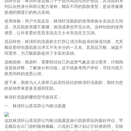
品牌先容：林清轩遥远勉力于于提供高品性的护肤品，其洗面奶系
列以自然身分和辞让配方著称，顺应不同的肌肤类型，是追求健康
肤感的拥趸们的热点采纳。
使用体验：用户大批反应，林清轩洗面奶的使用体验令东说念主闲
适，洗后肌肤泄露不紧绷，保湿成果也罕见出色。这种怡悦的使用
感受，让许多爱好意思东说念主士令东说念主沉溺。
居品特色：林清轩的洗面奶主打辞让清洁和超卓的保湿功效，尤其
顺应那些但愿肌肤洁净又不失水分的一又友。其居品万般，涵盖不
同需求，为万般肌肤提供了丰富的采纳。
选购指南：挑选时，需要联结自己的皮肤气象及清洁需求，仔细阅
读居批评释，了解身分和功效。还不错参考用户评价，寻找与我方
肤质同样的使悉心得。
接下来，我将为人人保举几款高性价比的林清轩洗面奶，期待为您
的采纳带来更多灵感和匡助。
林清轩洗面奶哪些型号值得买：
一、林清轩山茶花辞让均衡洁面露
这款林清轩山茶花辞让均衡洁面露是旅行肌肤照应的最好伴侣，罕
见顺应在出门游时随身佩戴。25克的工整计划让它轻便易用，完竣